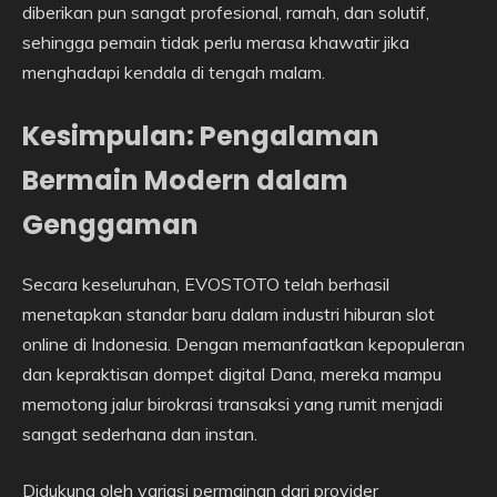
diberikan pun sangat profesional, ramah, dan solutif,
sehingga pemain tidak perlu merasa khawatir jika
menghadapi kendala di tengah malam.
Kesimpulan: Pengalaman
Bermain Modern dalam
Genggaman
Secara keseluruhan, EVOSTOTO telah berhasil
menetapkan standar baru dalam industri hiburan slot
online di Indonesia. Dengan memanfaatkan kepopuleran
dan kepraktisan dompet digital Dana, mereka mampu
memotong jalur birokrasi transaksi yang rumit menjadi
sangat sederhana dan instan.
Didukung oleh variasi permainan dari provider