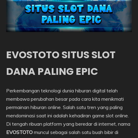
EVOSTOTO SITUS SLOT
DANA PALING EPIC
Perkembangan teknologi dunia hiburan digital telah
membawa perubahan besar pada cara kita menikmati
permainan hiburan online. Salah satu tren yang paling
mendominasi saat ini adalah kehadiran game slot online.
Di tengah ribuan platform yang beredar di internet, nama
EVOSTOTO
muncul sebagai salah satu buah bibir di