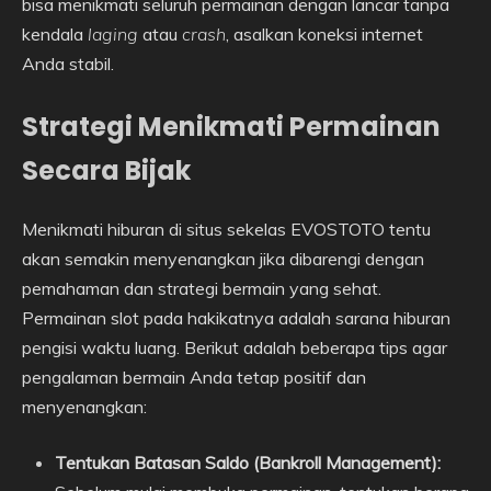
bisa menikmati seluruh permainan dengan lancar tanpa
kendala
laging
atau
crash
, asalkan koneksi internet
Anda stabil.
Strategi Menikmati Permainan
Secara Bijak
Menikmati hiburan di situs sekelas EVOSTOTO tentu
akan semakin menyenangkan jika dibarengi dengan
pemahaman dan strategi bermain yang sehat.
Permainan slot pada hakikatnya adalah sarana hiburan
pengisi waktu luang. Berikut adalah beberapa tips agar
pengalaman bermain Anda tetap positif dan
menyenangkan:
Tentukan Batasan Saldo (Bankroll Management):