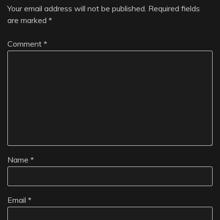
Your email address will not be published.
Required fields
are marked
*
Comment
*
Name
*
Email
*