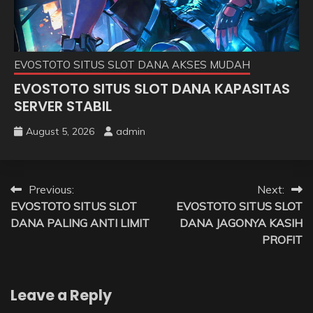
EVOSTOTO SITUS SLOT DANA AKSES MUDAH
EVOSTOTO SITUS SLOT DANA KAPASITAS
SERVER STABIL
August 5, 2026
admin
Post
Previous:
Next:
EVOSTOTO SITUS SLOT
EVOSTOTO SITUS SLOT
navigation
DANA PALING ANTI LIMIT
DANA JAGONYA KASIH
PROFIT
Leave a Reply