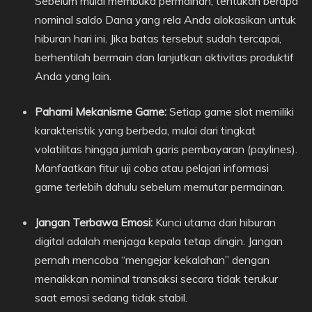
Sebelum mulai membuka permainan, tentukan berapa
nominal saldo Dana yang rela Anda alokasikan untuk
hiburan hari ini. Jika batas tersebut sudah tercapai,
berhentilah bermain dan lanjutkan aktivitas produktif
Anda yang lain.
Pahami Mekanisme Game:
Setiap game slot memiliki
karakteristik yang berbeda, mulai dari tingkat
volatilitas hingga jumlah garis pembayaran (paylines).
Manfaatkan fitur uji coba atau pelajari informasi
game terlebih dahulu sebelum memutar permainan.
Jangan Terbawa Emosi:
Kunci utama dari hiburan
digital adalah menjaga kepala tetap dingin. Jangan
pernah mencoba “mengejar kekalahan” dengan
menaikkan nominal transaksi secara tidak terukur
saat emosi sedang tidak stabil.