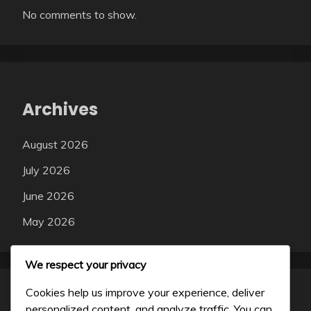
No comments to show.
Archives
August 2026
July 2026
June 2026
May 2026
We respect your privacy
Cookies help us improve your experience, deliver
personalized content, and analyze traffic. You can