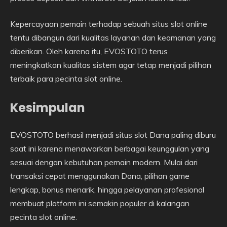
Kepercayaan pemain terhadap sebuah situs slot online
tentu dibangun dari kualitas layanan dan keamanan yang
diberikan. Oleh karena itu, EVOSTOTO terus
meningkatkan kualitas sistem agar tetap menjadi pilihan
terbaik para pecinta slot online.
Kesimpulan
EVOSTOTO berhasil menjadi situs slot Dana paling diburu
saat ini karena menawarkan berbagai keunggulan yang
sesuai dengan kebutuhan pemain modern. Mulai dari
transaksi cepat menggunakan Dana, pilihan game
lengkap, bonus menarik, hingga pelayanan profesional
membuat platform ini semakin populer di kalangan
pecinta slot online.