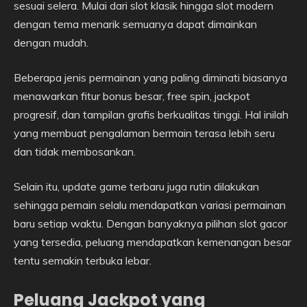
sesuai selera. Mulai dari slot klasik hingga slot modern
dengan tema menarik semuanya dapat dimainkan
dengan mudah.
Beberapa jenis permainan yang paling diminati biasanya
menawarkan fitur bonus besar, free spin, jackpot
progresif, dan tampilan grafis berkualitas tinggi. Hal inilah
yang membuat pengalaman bermain terasa lebih seru
dan tidak membosankan.
Selain itu, update game terbaru juga rutin dilakukan
sehingga pemain selalu mendapatkan variasi permainan
baru setiap waktu. Dengan banyaknya pilihan slot gacor
yang tersedia, peluang mendapatkan kemenangan besar
tentu semakin terbuka lebar.
Peluang Jackpot yang