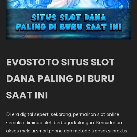
EVOSTOTO SITUS SLOT
DANA PALING DI BURU
SAAT INI
Di era digital seperti sekarang, permainan slot online
semakin diminati oleh berbagai kalangan. Kemudahan
akses melalui smartphone dan metode transaksi praktis