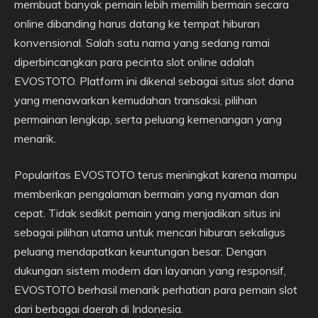
membuat banyak pemain lebih memilih bermain secara
online dibanding harus datang ke tempat hiburan
konvensional. Salah satu nama yang sedang ramai
diperbincangkan para pecinta slot online adalah
EVOSTOTO. Platform ini dikenal sebagai situs slot dana
yang menawarkan kemudahan transaksi, pilihan
permainan lengkap, serta peluang kemenangan yang
menarik.
Popularitas EVOSTOTO terus meningkat karena mampu
memberikan pengalaman bermain yang nyaman dan
cepat. Tidak sedikit pemain yang menjadikan situs ini
sebagai pilihan utama untuk mencari hiburan sekaligus
peluang mendapatkan keuntungan besar. Dengan
dukungan sistem modern dan layanan yang responsif,
EVOSTOTO berhasil menarik perhatian para pemain slot
dari berbagai daerah di Indonesia.