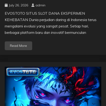
July 26, 2026
admin
EVOSTOTO SITUS SLOT DANA EKSPERIMEN
KEHEBATAN Dunia perjudian daring di Indonesia terus
mengalami evolusi yang sangat pesat. Setiap hari,
berbagai platform baru dan inovatif bermunculan
Read More