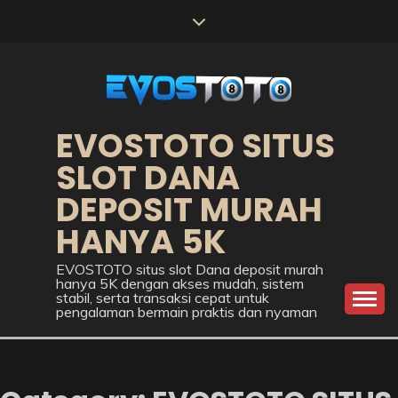
Skip
to
content
EVOSTOTO SITUS
SLOT DANA
DEPOSIT MURAH
HANYA 5K
EVOSTOTO situs slot Dana deposit murah
hanya 5K dengan akses mudah, sistem
stabil, serta transaksi cepat untuk
pengalaman bermain praktis dan nyaman