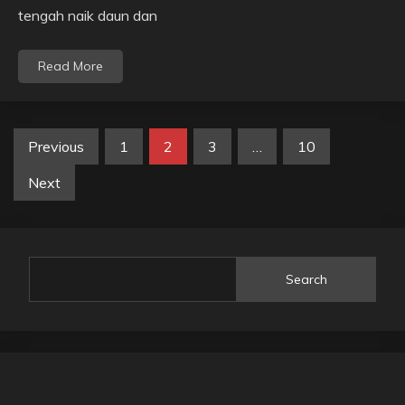
tengah naik daun dan
Read More
Posts
Previous
1
2
3
…
10
pagination
Next
Search