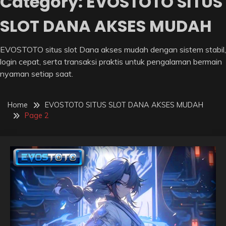
Category:
EVOSTOTO SITUS
SLOT DANA AKSES MUDAH
EVOSTOTO situs slot Dana akses mudah dengan sistem stabil,
login cepat, serta transaksi praktis untuk pengalaman bermain
nyaman setiap saat.
Home
EVOSTOTO SITUS SLOT DANA AKSES MUDAH
Page 2