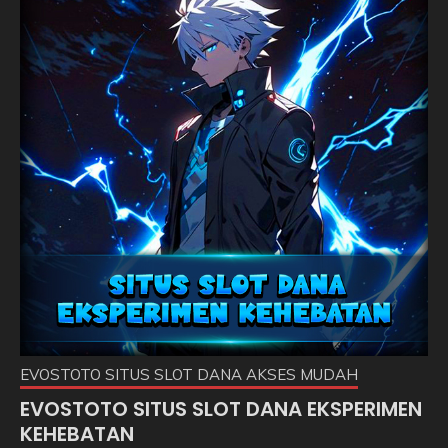
EVOSTOTO SITUS SLOT DANA AKSES MUDAH
EVOSTOTO SITUS SLOT DANA EKSPERIMEN
KEHEBATAN