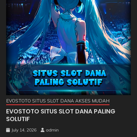
EVOSTOTO SITUS SLOT DANA AKSES MUDAH
EVOSTOTO SITUS SLOT DANA PALING
SOLUTIF
July 14, 2026
admin