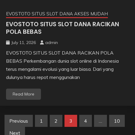
EVOSTOTO SITUS SLOT DANA AKSES MUDAH
EVOSTOTO SITUS SLOT DANA RACIKAN
POLA BEBAS
July 11, 2026
admin
EVOSTOTO SITUS SLOT DANA RACIKAN POLA
BEBAS Perkembangan dunia slot online di Indonesia
terus mengalami evolusi yang luar biasa. Dari yang
dulunya harus repot menggunakan
Read More
Posts
Previous
1
2
3
4
…
10
pagination
Next