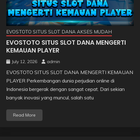
EVOSTOTO SITUS SLOT DANA AKSES MUDAH
EVOSTOTO SITUS SLOT DANA MENGERTI
KEMAUAN PLAYER
July 12, 2026
admin
EVOSTOTO SITUS SLOT DANA MENGERTI KEMAUAN
PLAYER Perkembangan dunia perjudian online di
Indonesia bergerak dengan sangat cepat. Dari sekian
banyak inovasi yang muncul, salah satu
Read More