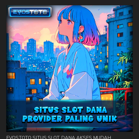
EVOSTOTO SITUS SLOT DANA AKSES MUDAH