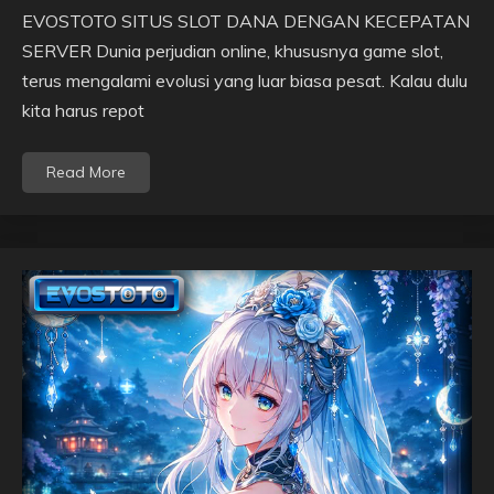
EVOSTOTO SITUS SLOT DANA DENGAN KECEPATAN
SERVER Dunia perjudian online, khususnya game slot,
terus mengalami evolusi yang luar biasa pesat. Kalau dulu
kita harus repot
Read More