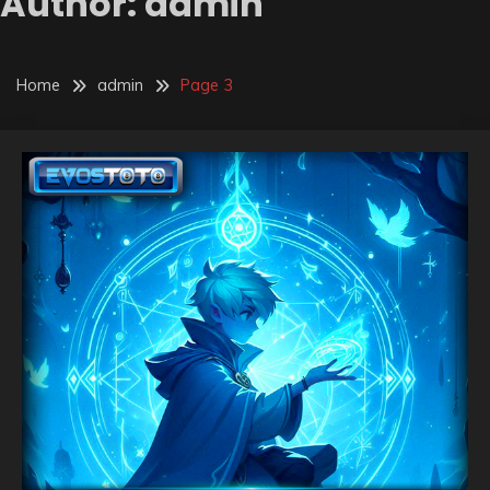
Author:
admin
Home
admin
Page 3