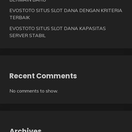
EVOSTOTO SITUS SLOT DANA DENGAN KRITERIA
TERBAIK
EVOSTOTO SITUS SLOT DANA KAPASITAS
SERVER STABIL
Recent Comments
No comments to show.
Archives