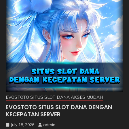
EVOSTOTO SITUS SLOT DANA AKSES MUDAH
EVOSTOTO SITUS SLOT DANA DENGAN
KECEPATAN SERVER
July 18, 2026
admin