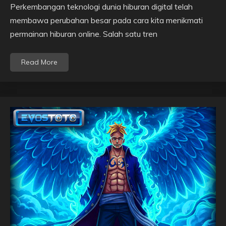
Perkembangan teknologi dunia hiburan digital telah
membawa perubahan besar pada cara kita menikmati
permainan hiburan online. Salah satu tren
Read More