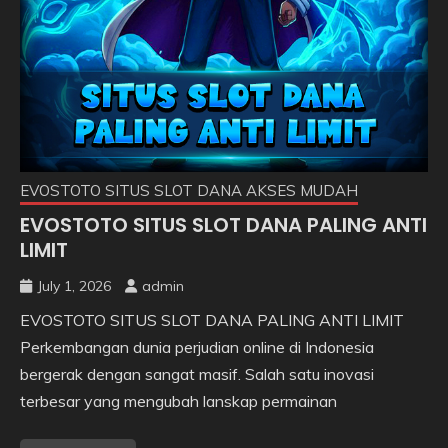
EVOSTOTO SITUS SLOT DANA AKSES MUDAH
EVOSTOTO SITUS SLOT DANA PALING ANTI
LIMIT
July 1, 2026
admin
EVOSTOTO SITUS SLOT DANA PALING ANTI LIMIT
Perkembangan dunia perjudian online di Indonesia
bergerak dengan sangat masif. Salah satu inovasi
terbesar yang mengubah lanskap permainan