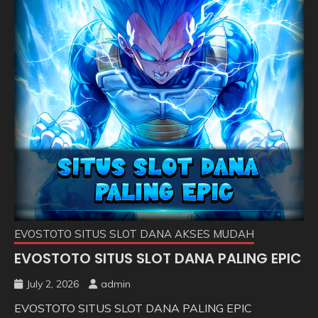
EVOSTOTO SITUS SLOT DANA AKSES MUDAH
EVOSTOTO SITUS SLOT DANA PALING EPIC
July 2, 2026
admin
EVOSTOTO SITUS SLOT DANA PALING EPIC