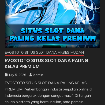
EVOSTOTO SITUS SLOT DANA AKSES MUDAH
EVOSTOTO SITUS SLOT DANA PALING
KELAS PREMIUM
July 5, 2026
admin
EVOSTOTO SITUS SLOT DANA PALING KELAS
PREMIUM Perkembangan industri perjudian online di
Indonesia bergerak dengan sangat masif. Di tengah
ribuan platform yang bermunculan, para pemain