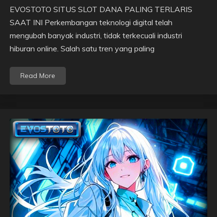
EVOSTOTO SITUS SLOT DANA PALING TERLARIS
SAAT INI Perkembangan teknologi digital telah
mengubah banyak industri, tidak terkecuali industri
hiburan online. Salah satu tren yang paling
Read More