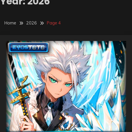
Year:
2026
Home
2026
Page 4